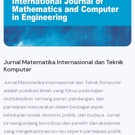
Jurnal Matematika Internasional dan Teknik
Komputer
Jurnal Matematika Internasional dan Teknik Komputer
adalah publikasi ilmiah yang fokus pada kajian
multidisipliner tentang peran, pandangan, dan
partisipasi masyarakat dalam berbagai aspek
kehidupan sosial, ekonomi, politik, dan budaya. Jurnal
ini mengundang kontribusi dari peneliti dan akademisi
yang mengeksplorasi isu-isu seperti partisipasi politik,