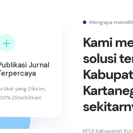
Mengapa memilih
Kami m
solusi t
Publikasi Jurnal
Kabupat
Terpercaya
Kartane
rtikel yang Dikirim,
100% Diterbitkan!
sekitarn
KPOI Kabupaten Kuta