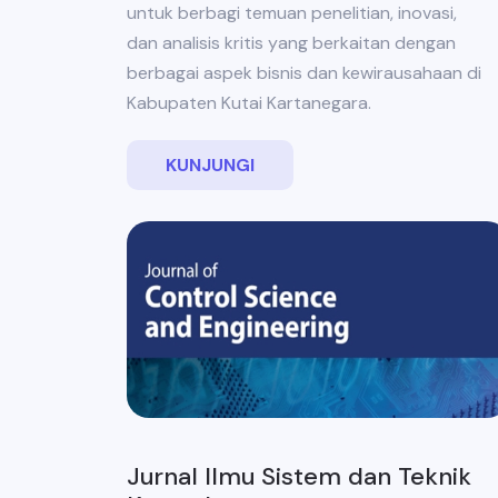
untuk berbagi temuan penelitian, inovasi,
dan analisis kritis yang berkaitan dengan
berbagai aspek bisnis dan kewirausahaan di
Kabupaten Kutai Kartanegara.
KUNJUNGI
Jurnal Ilmu Sistem dan Teknik