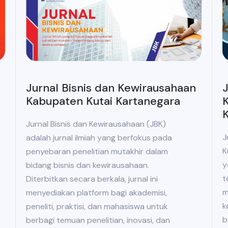
Jurnal Bisnis dan Kewirausahaan
J
Kabupaten Kutai Kartanegara
K
K
Jurnal Bisnis dan Kewirausahaan (JBK)
J
adalah jurnal ilmiah yang berfokus pada
K
penyebaran penelitian mutakhir dalam
y
bidang bisnis dan kewirausahaan.
t
Diterbitkan secara berkala, jurnal ini
m
menyediakan platform bagi akademisi,
k
peneliti, praktisi, dan mahasiswa untuk
b
berbagi temuan penelitian, inovasi, dan