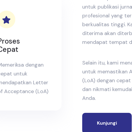
untuk publikasi jurn
profesional yang te
berkualitas tinggi.
diterima akan diter
Proses
mendapat tempat di 
Cepat
Selain itu, kami me
Memeriksa dengan
untuk memastikan A
cepat untuk
(LoA) dengan cepat 
mendapatkan Letter
dan nikmati kemudah
of Acceptance (LoA)
Anda.
Kunjungi