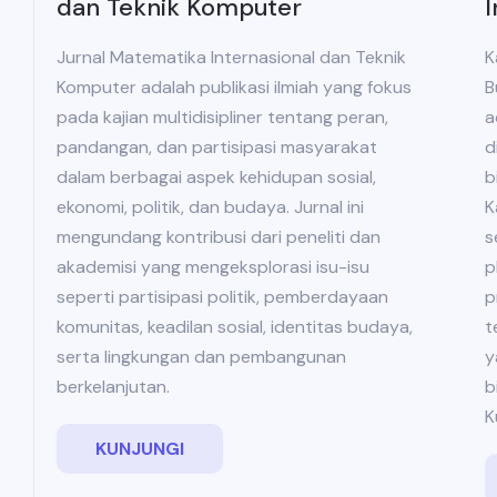
I
dan Teknik Komputer
K
Jurnal Matematika Internasional dan Teknik
B
Komputer adalah publikasi ilmiah yang fokus
a
pada kajian multidisipliner tentang peran,
d
pandangan, dan partisipasi masyarakat
b
dalam berbagai aspek kehidupan sosial,
K
ekonomi, politik, dan budaya. Jurnal ini
s
mengundang kontribusi dari peneliti dan
p
akademisi yang mengeksplorasi isu-isu
p
seperti partisipasi politik, pemberdayaan
t
komunitas, keadilan sosial, identitas budaya,
y
serta lingkungan dan pembangunan
b
berkelanjutan.
K
KUNJUNGI